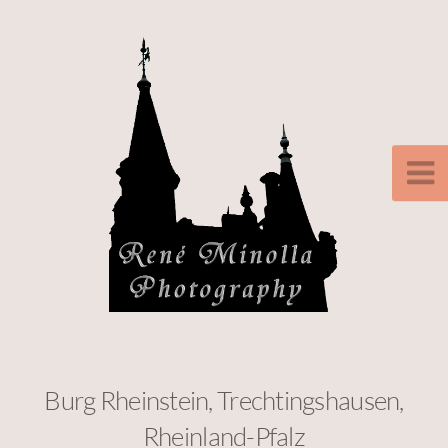
Burg Rheinstein, Trechtingshausen,
Rheinland-Pfalz