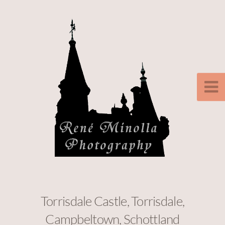
Torrisdale Castle, Torrisdale,
Campbeltown, Schottland