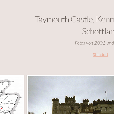
Taymouth Castle, Kenm
Schottla
Fotos von 2001 un
Standort