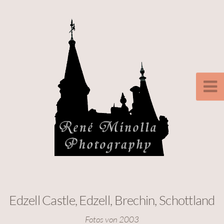
Edzell Castle, Edzell, Brechin, Schottland
Fotos von 2003