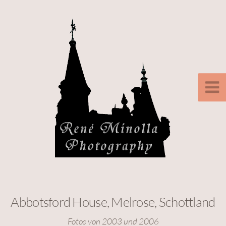
Abbotsford House, Melrose, Schottland
Fotos von 2003 und 2006