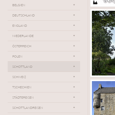
BELGIEN
DEUTSCHLAND
ENGLAND
NIEDERLANDE
ÖSTERREICH
POLEN
SCHOTTLAND
SCHWEIZ
TSCHECHIEN
STÄDTEREISEN
SCHOTTLANDREISEN